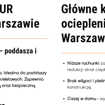
PUR
Główne k
rszawie
ocieplen
Warszaw
– poddasza i
Niższe rachunki
za
redukcji strat ciep
a. Idealna do poddaszy
kieletowych. Zapewnia
Brak wilgoci i pleś
ą oraz bezpieczną
konstrukcję.
Ciszej w domu
– wy