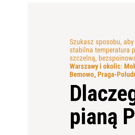
Szukasz sposobu, aby
stabilna temperatura 
szczelną, bezspoinową 
Warszawy i okolic
:
Mok
Bemowo, Praga-Połudn
Dlaczeg
pianą 