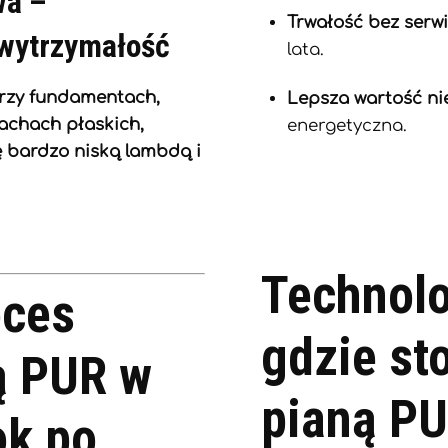
wa –
Trwałość bez serw
 wytrzymałość
lata.
rzy fundamentach,
Lepsza wartość n
achach płaskich,
energetyczna.
ę bardzo niską lambdą i
Technolo
oces
gdzie st
ą PUR w
pianą P
ok po