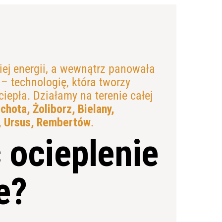
ej energii, a wewnątrz panowała
– technologię, która tworzy
iepła. Działamy na terenie całej
hota, Żoliborz, Bielany,
, Ursus, Rembertów
.
 ocieplenie
e?