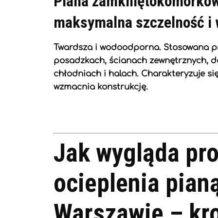
Piana zamkniętokomórko
maksymalna szczelność i
Twardsza i wodoodporna. Stosowana p
posadzkach, ścianach zewnętrznych, d
chłodniach i halach. Charakteryzuje si
wzmacnia konstrukcję.
Jak wygląda pr
ocieplenia pian
Warszawie – kr