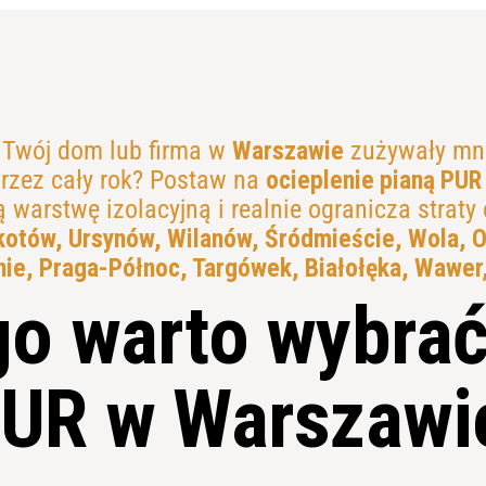
 Twój dom lub firma w
Warszawie
zużywały mni
przez cały rok? Postaw na
ocieplenie pianą PUR
warstwę izolacyjną i realnie ogranicza straty c
otów, Ursynów, Wilanów, Śródmieście, Wola, Oc
ie, Praga-Północ, Targówek, Białołęka, Wawer
o warto wybrać
PUR w Warszawi