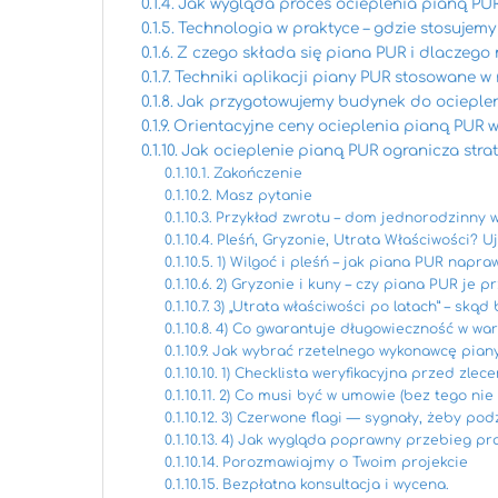
Jak wygląda proces ocieplenia pianą PUR
Technologia w praktyce – gdzie stosujemy
Z czego składa się piana PUR i dlaczego
Techniki aplikacji piany PUR stosowane w 
Jak przygotowujemy budynek do ocieplen
Orientacyjne ceny ocieplenia pianą PUR w
Jak ocieplenie pianą PUR ogranicza strat
Zakończenie
Masz pytanie
Przykład zwrotu – dom jednorodzinny 
Pleśń, Gryzonie, Utrata Właściwości? 
1) Wilgoć i pleśń – jak piana PUR napra
2) Gryzonie i kuny – czy piana PUR je p
3) „Utrata właściwości po latach” – skąd 
4) Co gwarantuje długowieczność w wa
Jak wybrać rzetelnego wykonawcę piany
1) Checklista weryfikacyjna przed zlec
2) Co musi być w umowie (bez tego nie 
3) Czerwone flagi — sygnały, żeby po
4) Jak wygląda poprawny przebieg prac
Porozmawiajmy o Twoim projekcie
Bezpłatna konsultacja i wycena.