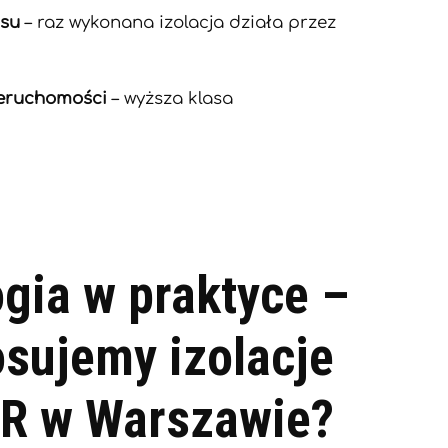
isu
– raz wykonana izolacja działa przez
ieruchomości
– wyższa klasa
gia w praktyce –
osujemy izolacje
UR w Warszawie?