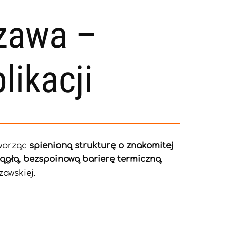
zawa –
likacji
tworząc
spienioną strukturę o znakomitej
iągłą, bezspoinową barierę termiczną
.
zawskiej.