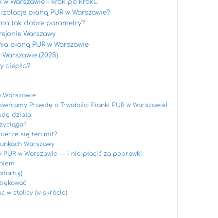
 w Warszawie – krok po kroku
 izolacje pianą PUR w Warszawie?
 ma tak dobre parametry?
rejonie Warszawy
ia pianą PUR w Warszawie
 Warszawie (2025)
y ciepła?
w Warszawie
Ujawniamy Prawdę o Trwałości Pianki PUR w Warszawie!
wdę działa
rzyciąga?
bierze się ten mit?
runkach Warszawy
 PUR w Warszawie — i nie płacić za poprawki
eniem
startuj)
dziękować
 w stolicy (w skrócie)