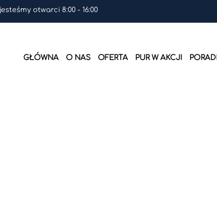
 jesteśmy otwarci 8:00 - 16:00
GŁÓWNA
O NAS
OFERTA
PUR W AKCJI
PORADN