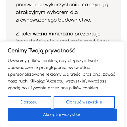
ponownego wykorzystania, co czyni ją
atrakcyjnym wyborem dla
zrównoważonego budownictwa.
Z kolei
wełna mineralna
prezentuje
inne właściwości w zakresie recyklingu.
Na przykład:
Cenimy Twoją prywatność
Używamy plików cookies, aby ulepszyć Twoje
wełna szklana może być częściowo
doświadczenie przeglądania, wyświetlać
produkowana z materiałów
spersonalizowane reklamy lub treści oraz analizować
wtórnych,
nasz ruch. Klikając "Akceptuj wszystkie", wyrażasz
zgodę na używanie przez nas plików cookies.
wełna skalna nie nadaje się do tego
procesu ze względu na wysoką
Dostosuj
Odrzuć wszystkie
nasiąkliwość wodą,
Akceptuj wszystkie
przetwarzanie wełny skalnej jest
zarówno trudne, jak i kosztowne.