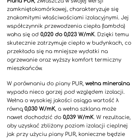
Piana PUR
, zwłaszcza w swojej wersji
zamkniętokomórkowej, charakteryzuje się
znakomitymi właściwościami izolacyjnymi. Jej
współczynnik przewodzenia ciepła (lambda)
waha się od
0,020 do 0,023 W/mK
. Dzięki temu
skutecznie zatrzymuje ciepło w budynkach, co
przekłada się na mniejsze wydatki na
ogrzewanie oraz wyższy komfort termiczny
mieszkańców.
W porównaniu do piany PUR,
wełna mineralna
wypada nieco gorzej pod względem izolacji.
Wełna o wysokiej jakości osiąga wartość λ
równą
0,030 W/mK
, a wełna szklana może
nawet dochodzić do
0,039 W/mK
. W rezultacie,
aby uzyskać zbliżony poziom izolacji cieplnej
jak przy użyciu piany PUR, konieczne będzie