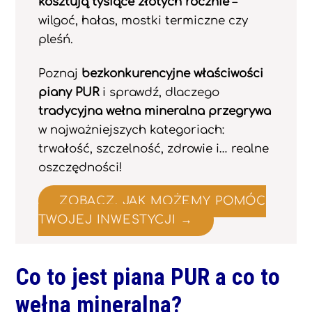
kosztują tysiące złotych rocznie
–
wilgoć, hałas, mostki termiczne czy
pleśń.
Poznaj
bezkonkurencyjne właściwości
piany PUR
i sprawdź, dlaczego
tradycyjna wełna mineralna przegrywa
w najważniejszych kategoriach:
trwałość, szczelność, zdrowie i… realne
oszczędności!
ZOBACZ, JAK MOŻEMY POMÓC
TWOJEJ INWESTYCJI →
Co to jest piana PUR a co to
wełna mineralna?