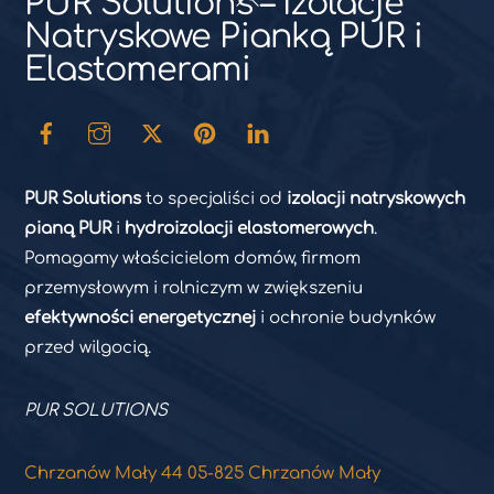
PUR Solutions – Izolacje
To
Natryskowe Pianką PUR i
Top
Elastomerami
PUR Solutions
to specjaliści od
izolacji natryskowych
pianą PUR
i
hydroizolacji elastomerowych
.
Pomagamy właścicielom domów, firmom
przemysłowym i rolniczym w zwiększeniu
efektywności energetycznej
i ochronie budynków
przed wilgocią.
PUR SOLUTIONS
Chrzanów Mały 44 05-825 Chrzanów Mały