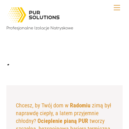
Skip
Me
to
content
Profesjonalne Izolacje Natryskowe
Chcesz, by Twój dom w
Radomiu
zimą był
naprawdę ciepły, a latem przyjemnie
chłodny?
Ocieplenie pianą PUR
tworzy
szczelną, bezspoinową barierę termiczną,