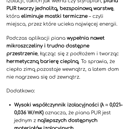
izolacji, takich jak wełna czy styropian,
piana
PUR tworzy jednolitą, bezspoinową warstwę
,
która
eliminuje mostki termiczne
– czyli
miejsca, przez które ucieka najwięcej energii.
Podczas aplikacji piana
wypełnia nawet
mikroszczeliny i trudno dostępne
przestrzenie
, łącząc się z podłożem i tworząc
hermetyczną barierę cieplną
. To sprawia, że
ciepło zimą pozostaje wewnątrz, a latem dom
nie nagrzewa się od zewnątrz.
Dodatkowo:
Wysoki współczynnik izolacyjności (λ ≈ 0,021–
0,036 W/mK)
oznacza, że piana PUR jest
jednym z
najlepszych dostępnych
materiałów izolacyjnych
.