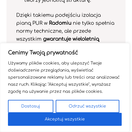
tworzy jednolitą strukturę.
Dzięki takiemu podejściu izolacja
pianą PUR w
Radomiu
nie tylko spełnia
normy techniczne, ale przede
wszystkim
gwarantuje wieloletnią
skuteczność i stabilność parametrów
Cenimy Twoją prywatność
— bez ryzyka odspajania czy
powstawania nieszczelności.
Używamy plików cookies, aby ulepszyć Twoje
doświadczenie przeglądania, wyświetlać
spersonalizowane reklamy lub treści oraz analizować
nasz ruch. Klikając "Akceptuj wszystkie", wyrażasz
zgodę na używanie przez nas plików cookies.
Techniki Aplikacji Pianek
Dostosuj
Odrzuć wszystkie
PUR Stosowane w Rejonie
Akceptuj wszystkie