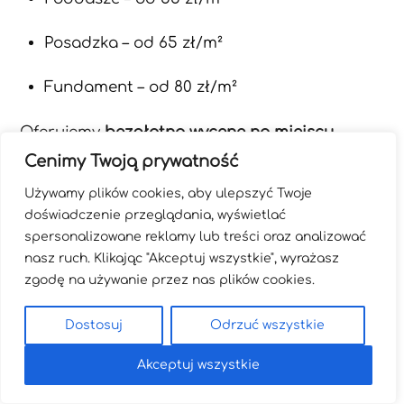
Posadzka – od 65 zł/m²
Fundament – od 80 zł/m²
Oferujemy
bezpłatną wycenę na miejscu
inwestycji
w Płocku i okolicach.
Cenimy Twoją prywatność
Używamy plików cookies, aby ulepszyć Twoje
Zakończenie
doświadczenie przeglądania, wyświetlać
spersonalizowane reklamy lub treści oraz analizować
nasz ruch. Klikając "Akceptuj wszystkie", wyrażasz
zgodę na używanie przez nas plików cookies.
Nowoczesna izolacja pianą PUR to gwarancja
ciepła, szczelności i trwałości na lata
.
Dostosuj
Odrzuć wszystkie
Dzięki niej Twój dom w
Płocku
staje się
bardziej komfortowy, oszczędny i ekologiczny.
Akceptuj wszystkie
To rozwiązanie, które
zwiększa wartość