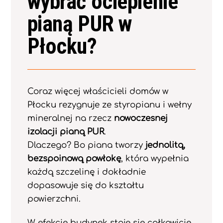
wybrać ocieplenie
pianą PUR w
Płocku?
Coraz więcej właścicieli domów w
Płocku rezygnuje ze styropianu i wełny
mineralnej na rzecz
nowoczesnej
izolacji pianą PUR
.
Dlaczego? Bo piana tworzy
jednolitą,
bezspoinową powłokę
, która wypełnia
każdą szczelinę i dokładnie
dopasowuje się do kształtu
powierzchni.
W efekcie budynek staje się całkowicie