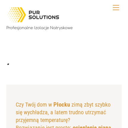
Skip
Me
to
content
Profesjonalne Izolacje Natryskowe
Czy Twój dom w
Płocku
zimą zbyt szybko
się wychładza, a latem trudno utrzymać
przyjemną temperaturę?
Rozwiązanie jest proste:
ocieplenie pianą