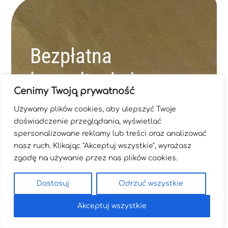
Bezpłatna
konsultacja i
Cenimy Twoją prywatność
wycena.
Używamy plików cookies, aby ulepszyć Twoje
doświadczenie przeglądania, wyświetlać
Pokażemy Ci, jak piana PUR może
spersonalizowane reklamy lub treści oraz analizować
nasz ruch. Klikając "Akceptuj wszystkie", wyrażasz
rozwiązać problemy izolacyjne w
zgodę na używanie przez nas plików cookies.
Twojej inwestycji.
Dostosuj
Odrzuć wszystkie
Imię
*
Akceptuj wszystkie