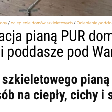
iany
/
ocieplenie domów szkieletowych
/
Ocieplenie podda
acja pianą PUR dom
y i poddasze pod W
 szkieletowego pianą
b na ciepły, cichy i