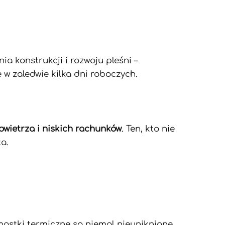
nia konstrukcji i rozwoju pleśni –
w zaledwie kilka dni roboczych.
owietrza i niskich rachunków
. Ten, kto nie
ta.
mostki termiczne są niemal nieuniknione