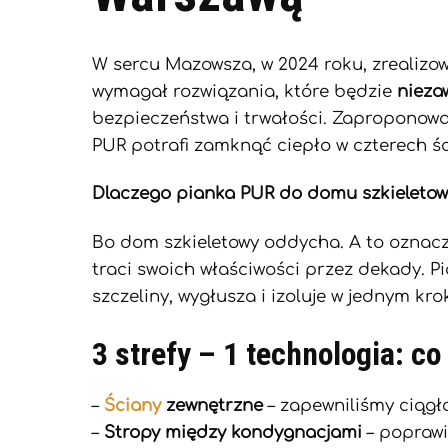
W sercu Mazowsza, w 2024 roku, zrealiz
wymagał rozwiązania, które będzie
nieza
bezpieczeństwa i trwałości. Zaproponow
PUR potrafi zamknąć ciepło w czterech ś
Dlaczego pianka PUR do domu szkieleto
Bo dom szkieletowy oddycha. A to oznacza
traci swoich właściwości przez dekady. P
szczeliny, wygłusza i izoluje w jednym kro
3 strefy – 1 technologia: co
–
Ściany
zewnętrzne
– zapewniliśmy ciągło
–
Stropy między kondygnacjami
– poprawi