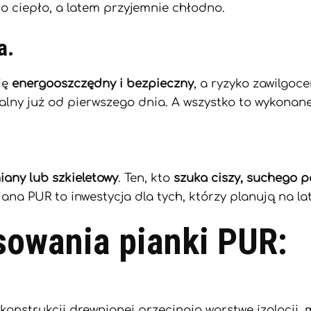
ło ciepło, a latem przyjemnie chłodno.
a.
ię
energooszczędny i bezpieczny
, a ryzyko zawilgoce
lny już od pierwszego dnia. A wszystko to wykonane 
any lub szkieletowy
. Ten, kto
szuka ciszy, suchego p
iana PUR to inwestycja dla tych, którzy planują na la
sowania pianki PUR:
onstrukcji drewnianej przecinają warstwę izolacji, 