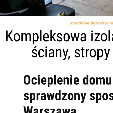
ocieplenie dom drewn
Kompleksowa izol
ściany, strop
Ocieplenie domu
sprawdzony sposó
Warszawą