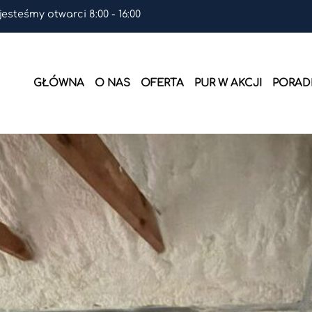
 jesteśmy otwarci 8:00 - 16:00
GŁÓWNA
O NAS
OFERTA
PUR W AKCJI
PORADN