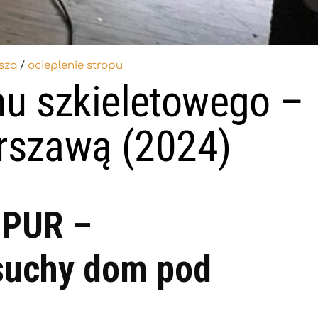
sza
/
ocieplenie stropu
u szkieletowego –
arszawą (2024)
 PUR –
 suchy dom pod