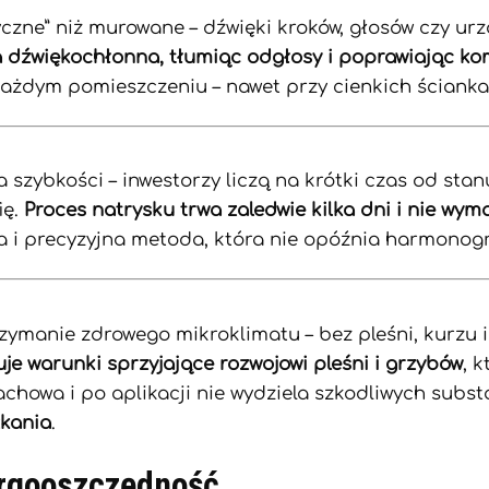
czne” niż murowane – dźwięki kroków, głosów czy urz
a dźwiękochłonna, tłumiąc odgłosy i poprawiając ko
 każdym pomieszczeniu – nawet przy cienkich ścianka
szybkości – inwestorzy liczą na krótki czas od stan
ię.
Proces natrysku trwa zaledwie kilka dni i nie w
ybka i precyzyjna metoda, która nie opóźnia harmono
manie zdrowego mikroklimatu – bez pleśni, kurzu i z
uje warunki sprzyjające rozwojowi pleśni i grzybów
, 
achowa i po aplikacji nie wydziela szkodliwych subst
kania
.
ergooszczędność