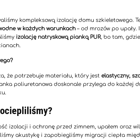
owaliśmy kompleksową izolację domu szkieletowego.
wodne w każdych warunkach
– od mrozów po upały. I
aliśmy
izolację natryskową pianką PUR
, bo tam, gdzi
cianach.
wego?
, że potrzebuje materiału, który jest
elastyczny, s
ianka poliuretanowa doskonale przylega do każdej d
ku.
 ociepliliśmy?
ść izolacji i ochronę przed zimnem, upałem oraz wil
liśmy akustykę i zapobiegliśmy migracji ciepła międ