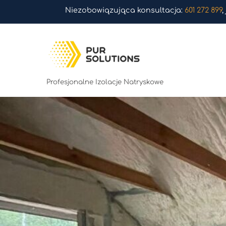
Skip
Niezobowiązująca konsultacja:
601 272 899
,
to
content
Profesjonalne Izolacje Natryskowe