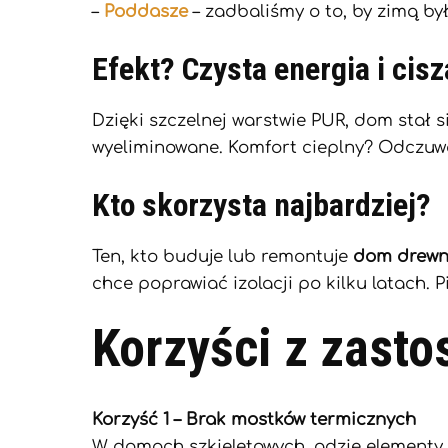
–
Poddasze
– zadbaliśmy o to, by zimą by
Efekt? Czysta energia i cisz
Dzięki szczelnej warstwie PUR, dom stał s
wyeliminowane. Komfort cieplny? Odczuwa
Kto skorzysta najbardziej?
Ten, kto buduje lub remontuje
dom drewni
chce poprawiać izolacji po kilku latach. P
Korzyści z zasto
Korzyść 1 – Brak mostków termicznych
W domach szkieletowych, gdzie elementy k