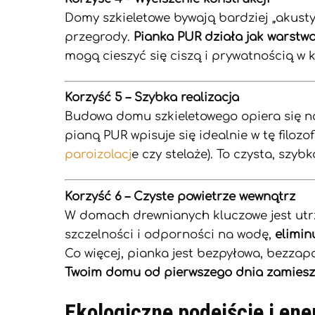
Domy szkieletowe bywają bardziej „akusty
przegrody.
Pianka PUR działa jak warstw
mogą cieszyć się ciszą i prywatnością w
Korzyść 5 – Szybka realizacja
Budowa domu szkieletowego opiera się na 
pianą PUR wpisuje się idealnie w tę filozof
paroizolacj
e czy stelaże). To czysta, sz
Korzyść 6 – Czyste powietrze wewnątrz
W domach drewnianych kluczowe jest utrzy
szczelności i odporności na wodę,
elimin
Co więcej, pianka jest bezpyłowa, bezzap
Twoim domu od pierwszego dnia zamiesz
Ekologiczne podejście i en