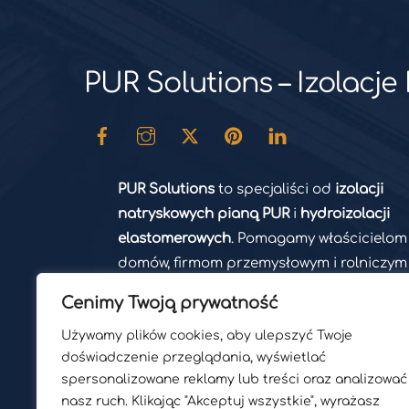
PUR Solutions – Izolacj
PUR Solutions
to specjaliści od
izolacji
natryskowych pianą PUR
i
hydroizolacji
elastomerowych
. Pomagamy właścicielom
domów, firmom przemysłowym i rolniczym
zwiększeniu
efektywności energetycznej
i
Cenimy Twoją prywatność
ochronie budynków przed wilgocią.
Używamy plików cookies, aby ulepszyć Twoje
doświadczenie przeglądania, wyświetlać
spersonalizowane reklamy lub treści oraz analizować
nasz ruch. Klikając "Akceptuj wszystkie", wyrażasz