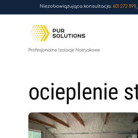
Skip
Niezobowiązująca konsultacja:
601 272 899
,
to
content
Profesjonalne Izolacje Natryskowe
ocieplenie s