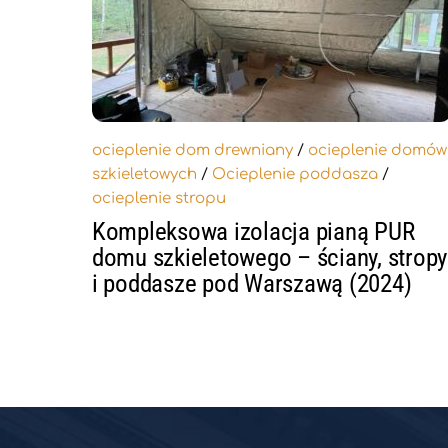
ocieplenie dom drewniany
/
ocieplenie domów
szkieletowych
/
Ocieplenie poddasza
/
ocieplenie stropu
Kompleksowa izolacja pianą PUR
domu szkieletowego – ściany, stropy
i poddasze pod Warszawą (2024)