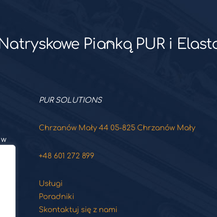
e Natryskowe Pianką PUR i Ela
Back
To
Top
PUR SOLUTIONS
Chrzanów Mały 44 05-825 Chrzanów Mały
 w
+48 601 272 899
Usługi
Poradniki
Skontaktuj się z nami