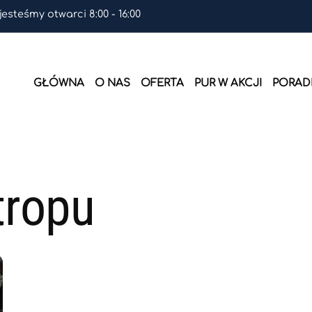
 jesteśmy otwarci 8:00 - 16:00
GŁÓWNA
O NAS
OFERTA
PUR W AKCJI
PORADN
tropu