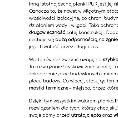
Inną istotną cechą pianki PUR jest jej
n
Oznacza to, że nawet w wilgotnym otoc
właściwości izolacyjne, co chroni budy
działaniem wody i wilgoci. Taka ochron
długowieczność
całej konstrukcji. Dod
cechuje się
dużą odpornością na zgnie
jego trwałość przez długi czas.
Warto również zwrócić uwagę na
szybko
To rozwiązanie błyskawicznie schnie, c
zakończenie prac budowlanych i minima
placu budowy. Co więcej, stosując ten 
mostki termiczne
– miejsca, przez któr
Dzięki tym wszystkim walorom pianka P
rozwiązaniem dla tych, którzy chcą sk
swoje domy przed
utratą ciepła
oraz
w