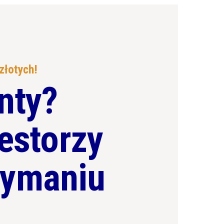
złotych!
nty?
estorzy
rzymaniu