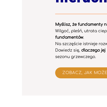
Myślisz, że fundamenty n
Wilgoć, pleśń, utrata cie
fundamentów
.
Na szczęście istnieje roz
Dowiedz się,
dlaczego jej
sezonu grzewczego.
ZOBACZ, JAK MOŻ