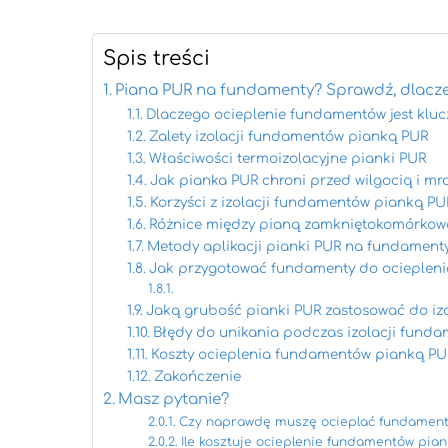
Spis treści
Piana PUR na fundamenty? Sprawdź, dlaczeg
Dlaczego ocieplenie fundamentów jest klu
Zalety izolacji fundamentów pianką PUR
Właściwości termoizolacyjne pianki PUR
Jak pianka PUR chroni przed wilgocią i m
Korzyści z izolacji fundamentów pianką P
Różnice między pianą zamkniętokomórkow
Metody aplikacji pianki PUR na fundament
Jak przygotować fundamenty do ociepleni
Jaką grubość pianki PUR zastosować do iz
Błędy do unikania podczas izolacji fund
Koszty ocieplenia fundamentów pianką PU
Zakończenie
Masz pytanie?
Czy naprawdę muszę ocieplać fundamenty?
Ile kosztuje ocieplenie fundamentów pian