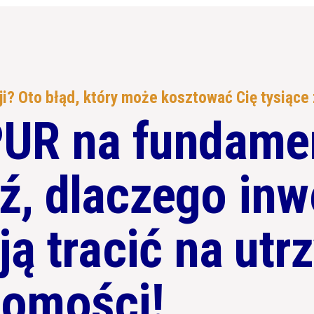
i? Oto błąd, który może kosztować Cię tysiące 
PUR na fundame
ź, dlaczego inw
ją tracić na ut
homości!