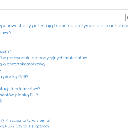
o inwestorzy przestają tracić na utrzymaniu nieruchomoś
czowe?
rozem?
UR w porównaniu do tradycyjnych materiałów
ą a otwartokomórkową
y
a pianką PUR?
olacji fundamentów?
amentów pianką PUR
R
 Przecież to tylko ziemia!
ką PUR? Czy to się opłaca?