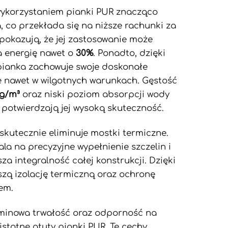
ykorzystaniem pianki PUR znacząco
a, co przekłada się na niższe rachunki za
pokazują, że jej zastosowanie może
a energię nawet o
30%
. Ponadto, dzięki
 pianka zachowuje swoje doskonałe
e nawet w wilgotnych warunkach. Gęstość
kg/m³
oraz niski poziom absorpcji wody
 potwierdzają jej wysoką skuteczność.
skutecznie eliminuje mostki termiczne.
ala na precyzyjne wypełnienie szczelin i
za integralność całej konstrukcji. Dzięki
szą izolację termiczną oraz ochronę
em.
minowa trwałość oraz odporność na
istotne atuty pianki PUR. Te cechy