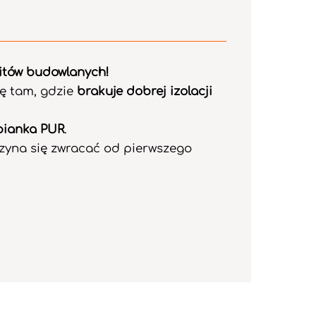
mitów budowlanych!
ię tam, gdzie
brakuje dobrej izolacji
pianka PUR
.
czyna się zwracać od pierwszego