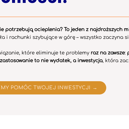
ie potrzebują ocieplenia? To jeden z najdroższych 
pła i rachunki szybujące w górę – wszystko zaczyna s
wiązanie, które eliminuje te problemy
raz na zawsze
:
 zastosowanie to nie wydatek, a inwestycja
, która za
EMY POMÓC TWOJEJ INWESTYCJI →