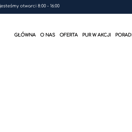
 jesteśmy otwarci 8:00 - 16:00
GŁÓWNA
O NAS
OFERTA
PUR W AKCJI
PORADN