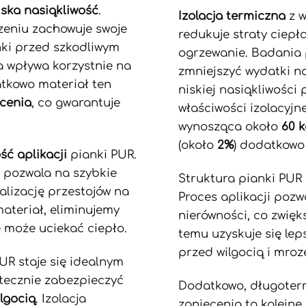
iska nasiąkliwość
.
Izolacja termiczna
z w
zeniu zachowuje swoje
redukuje straty ciepł
nki przed szkodliwym
ogrzewanie. Badania 
a wpływa korzystnie na
zmniejszyć wydatki n
atkowo materiał ten
niskiej nasiąkliwości
cenia
, co gwarantuje
właściwości izolacyjn
wynosząca około
60 
(około
2%
) dodatkowo
ść aplikacji
pianki PUR.
o pozwala na szybkie
Struktura pianki PUR 
lizację przestojów na
Proces aplikacji pozw
materiał, eliminujemy
nierówności, co zwięks
e może uciekać ciepło.
temu uzyskuje się lep
przed wilgocią i mroz
UR staje się idealnym
utecznie zabezpieczyć
Dodatkowo, długoter
ilgocią
. Izolacja
zgniecenia to kolejne 