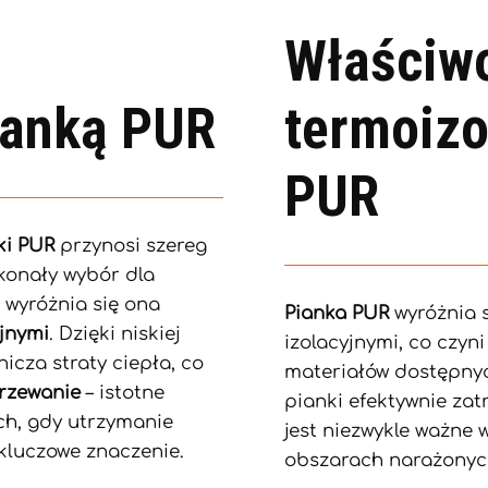
Właściw
ianką PUR
termoizo
PUR
ki PUR
przynosi szereg
skonały wybór dla
 wyróżnia się ona
Pianka PUR
wyróżnia 
jnymi
. Dzięki niskiej
izolacyjnymi, co czyn
icza straty ciepła, co
materiałów dostępnyc
grzewanie
– istotne
pianki efektywnie za
ch, gdy utrzymanie
jest niezwykle ważne
kluczowe znaczenie.
obszarach narażonyc