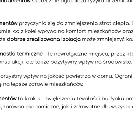
fundamentów
skutecznie ogranicza ryzyko przenikani
amentów
przyczynia się do zmniejszenia strat ciepła. 
mie, co z kolei wpływa na komfort mieszkańców ora
 że
dobrze zrealizowana izolacja
może zmniejszyć kos
mostki termiczne
– te newralgiczne miejsca, przez kt
nstrukcji, ale także pozytywny wpływ na środowisko.
rzystny wpływ na jakość powietrza w domu. Ogranic
ię na lepsze zdrowie mieszkańców.
amentów
to krok ku zwiększeniu trwałości budynku ora
ą zarówno ekonomiczne, jak i zdrowotne dla wszystki